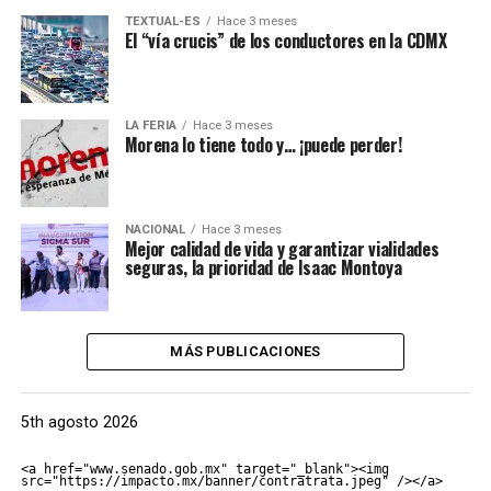
TEXTUAL-ES
Hace 3 meses
El “vía crucis” de los conductores en la CDMX
LA FERIA
Hace 3 meses
Morena lo tiene todo y… ¡puede perder!
NACIONAL
Hace 3 meses
Mejor calidad de vida y garantizar vialidades
seguras, la prioridad de Isaac Montoya
MÁS PUBLICACIONES
5th agosto 2026
<a href="www.senado.gob.mx" target="_blank"><img 
src="https://impacto.mx/banner/contratrata.jpeg" /></a>