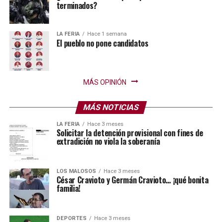
terminados?
LA FERIA
Hace 1 semana
El pueblo no pone candidatos
MÁS OPINIÓN
MÁS NOTICIAS
LA FERIA
Hace 3 meses
Solicitar la detención provisional con fines de
extradición no viola la soberanía
LOS MALOSOS
Hace 3 meses
César Cravioto y Germán Cravioto… ¡qué bonita
familia!
DEPORTES
Hace 3 meses