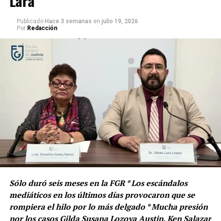
Lara
Publicado
Hace 3 semanas
en
julio 19, 2026
Por
Redacción
Sólo duró seis meses en la FGR * Los escándalos
La determinación del presidente Donald Trump de
mediáticos en los últimos días provocaron que se
combatir al narcotráfico está firme más que nunca y la
rompiera el hilo por lo más delgado * Mucha presión
decisión ya está tomada, ya no hay vuelta atrás.
por los casos Gilda Susana Lozoya Austin, Ken Salazar