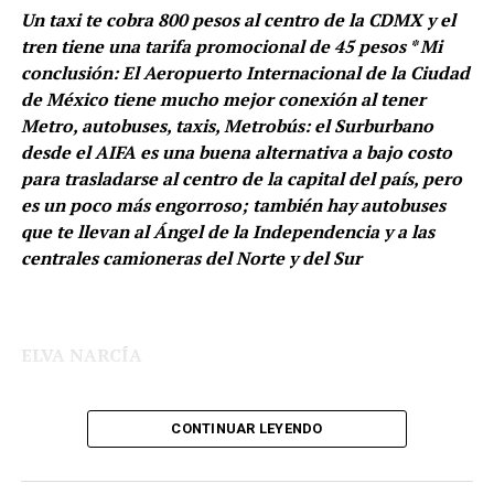
y fortaleciendo cadenas de suministro más eficientes.
Un taxi te cobra 800 pesos al centro de la CDMX y el
tren tiene una tarifa promocional de 45 pesos * Mi
La Sedena tendrá que abrir las puertas y ser más
conclusión: El Aeropuerto Internacional de la Ciudad
transparente, pues hay que recordar que en días
de México tiene mucho mejor conexión al tener
TEMAS RELACIONADOS:
CABO SAN LUCAS
pasados se dio a conocer que autoridades abrieron
CENTRO HISTÓRICO
CERVEZA
CIUDAD DE MÉXICO
Metro, autobuses, taxis, Metrobús: el Surburbano
carpetas de investigación contra una red de
DESMANES
DESTACADA
FIESTA DEPORTIVA
GOLPES
desde el AIFA es una buena alternativa a bajo costo
PASEO DE LA REFORMA
PASIÓN
PATADAS
VIOLENCIA
proveedores de dicha Secretaría por presunto fraude
para trasladarse al centro de la capital del país, pero
ZÓCALO
fiscal y sobreprecios que rondan los 700 millones de
es un poco más engorroso; también hay autobuses
pesos, lo que ha generado que se ponga sobre la lupa
A CONTINUACIÓN
que te llevan al Ángel de la Independencia y a las
La gran experiencia de viajar en el Suburbano del AIFA a
varios contratos, como el de placas balísticas, que han
centrales camioneras del Norte y del Sur
Buenavista
señalado serían de mala calidad.
NO TE LO PIERDAS
Estaremos pendientes, estimado lector.
Mientras Ale pone al Rojo vivo la Cuauhtémoc,
morenistas se apuntan para la alcaldía
ELVA NARCÍA
CONTINUAR LEYENDO
Les comentaré de mi viaje al AIFA y de ahí al centro de
la Ciudad de México.