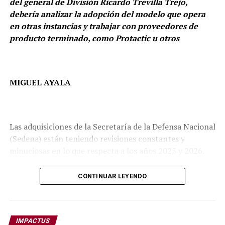
del general de División Ricardo Trevilla Trejo,
debería analizar la adopción del modelo que opera
en otras instancias y trabajar con proveedores de
producto terminado, como Protactic u otros
MIGUEL AYALA
Las adquisiciones de la Secretaría de la Defensa Nacional
(Sedena) están teniendo revisiones constantes y
minuciosas en lo que respecta a los años 2025 y 2026.
Todo esto es porque hay indicios de que podrían darse
Ya había un antecedente: No olvidar lo que pasó en
CONTINUAR LEYENDO
algunos sobreprecios en la Sedena, encabezada por el
Cabo San Lucas.
general de División Ricardo Trevilla Trejo, en distintos
productos, especialmente en las placas para chalecos
antibalas.
IMPACTUS