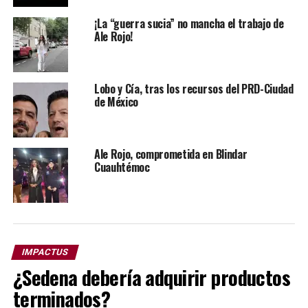
¡Quiere volar!, dicen. Y, aunque no quieran, a la cuenta
¡La “guerra sucia” no mancha el trabajo de
Ale Rojo!
de tres, personas seleccionadas al azar, vuelan por los
aires, sostenidas por una cadena de brazos
desconocidos.
Lobo y Cía, tras los recursos del PRD-Ciudad
de México
Ale Rojo, comprometida en Blindar
Cuauhtémoc
IMPACTUS
¿Sedena debería adquirir productos
terminados?