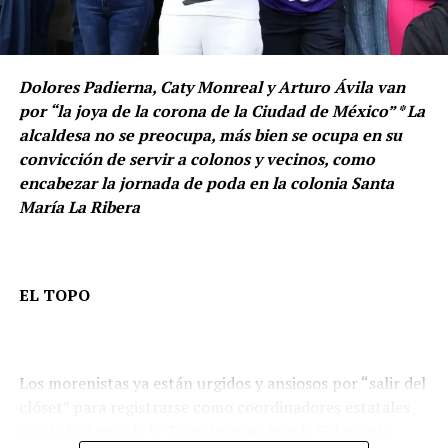
colocar maletas grandes.
Dolores Padierna, Caty Monreal y Arturo Ávila van
por “la joya de la corona de la Ciudad de México” * La
alcaldesa no se preocupa, más bien se ocupa en su
convicción de servir a colonos y vecinos, como
encabezar la jornada de poda en la colonia Santa
María La Ribera
EL TOPO
Los morenistas ya están urgidos y ansiosos por “salir del
clóset” para registrarse como coordinadores estatales
por la Defensa de la Transformación y la Soberanía