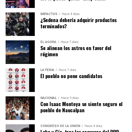
IMPACTUS
Hace 4 días
¿Sedena debería adquirir productos
terminados?
EL ÁGORA
Hace 7 días
Se alinean los astros en favor del
régimen
También hay autobuses que te llevan al Ángel de la
LA FERIA
Hace 7 días
Independencia y a las centrales camioneras del Norte y
El pueblo no pone candidatos
del Sur.
Pero Arturo Ávila no será el único aspirante del partido
guinda por la alcaldía Cuauhtémoc.
¿Tú ya usaste el nuevo Tren Suburbano con destino o
NACIONAL
Hace 3 días
salida del Felipe Ángeles?
Con Isaac Montoya se siente seguro el
Ahí está Caty Monreal, hija de Ricardo Monreal Ávila,
pueblo de Naucalpan
quien quiere ir por la revancha y su obstáculo será el
¿Te animarías a probarlo o prefieres llegar al
conflicto de interés por el apellido que carga en sus
aeropuerto también llamado Benito Juárez?
hombros.
CONGRESO DE LA UNIÓN
Hace 4 días
Lobo y Cía, tras los recursos del PRD-