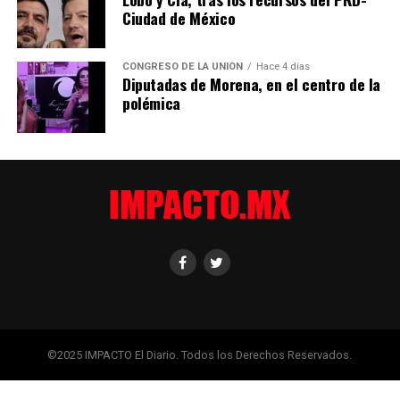
Ciudad de México
RECORRIDO ADORMECEDOR
CONGRESO DE LA UNIÓN
Hace 4 días
Diputadas de Morena, en el centro de la
A través del amplio ventanal del recién inaugurado tren
polémica
Felipe Ángeles, veo desfilar parques industriales,
bodegas, viviendas populares.
Avanzamos a una velocidad que a ratos me adormece.
Aunque fue diseñado para alcanzar velocidades de hasta
120 kilómetros por hora, en la práctica circula más
despacio debido a las curvas, las paradas intermedias y
las condiciones de operación del trayecto.
©2025 IMPACTO El Diario. Todos los Derechos Reservados.
La otra aspirante es la superconocida Dolores Padierna,