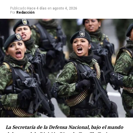
Publicado
Hace 4 días
en
agosto 4, 2026
Por
Redacción
Una celebración por el máximo evento de futbol.
Chorros de cerveza y espuma se esparcen por las calles y
sobre los cuerpos que se suman al festejo.
Hay peleas, golpes, patadas, gritos. Vehículos atrapados
en la celebración son trepados, sacudidos, empujados.
“Es una fiesta”, dicen. Pero hay muertos, hay heridos. Ya
no es fiesta: es luto, es duelo, es pérdida.
En México sabemos celebrar. Nos gusta la fiesta. Pero
esto ya no parece una celebración: es energía
desbordada, completamente fuera de control.
La Secretaría de la Defensa Nacional, bajo el mando