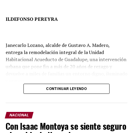
luzca saludable. (3)
ILDEFONSO PEREYRA
Janecarlo Lozano, alcalde de Gustavo A. Madero,
entrega la remodelación integral de la Unidad
Habitacional Acueducto de Guadalupe, una intervención
urbana que pone fin a más de 20 años de rezago y
devuelve a miles de familias un entorno digno, iluminado
y seguro.
CONTINUAR LEYENDO
Ante más de 2 mil vecinos, el alcalde inaugura una obra
de gran alcance que transforma por completo la imagen
de uno de los conjuntos habitacionales más
representativos de la demarcación, mediante
NACIONAL
infraestructura urbana, movilidad, arte público y
Con Isaac Montoya se siente seguro
recuperación de espacios comunitarios.