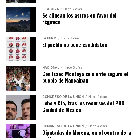
colapso de la bomba es el Consejo Directivo de SAPASA,
encabezado por el presidente municipal
Pedro
EL ÁGORA
Hace 7 días
Se alinean los astros en favor del
Rodríguez Villegas
.
régimen
El director general,
Marco Antonio Pérez Reyes
, es el
secretario técnico del Consejo Directivo, pero no tiene
LA FERIA
Hace 7 días
El pueblo no pone candidatos
injerencia alguna ni poder de decisión.
Rodríguez Villegas
tiene la responsabilidad de la
administración y operación del Consejo Directivo de
NACIONAL
Hace 3 días
Con Isaac Montoya se siente seguro el
SAPASA, así de fácil y sencillo.
pueblo de Naucalpan
El personal de SAPASA hace milagros para mantener en
buen estado y operando lo mejor posible para resolver
CONGRESO DE LA UNIÓN
Hace 4 días
la problemática del desabasto de agua.
Lobo y Cía, tras los recursos del PRD-
Ciudad de México
Sólo un comentario adicional: Durante la gestión de
Alfredo Vázquez González
, en la dirección general de
CONGRESO DE LA UNIÓN
Hace 4 días
SAPASA, nunca se presentó un problema de esta gran
Diputadas de Morena, en el centro de la
magnitud, mucho menos la gran megafuga de agua que