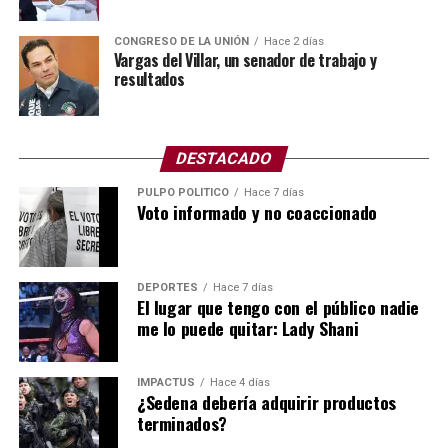
Obras Anual, mejor conocido como el POA.
CONGRESO DE LA UNIÓN
Hace 2 días
El POA (Plan Operativo Anual) y el presupuesto son
Vargas del Villar, un senador de trabajo y
resultados
herramientas de gestión que se vinculan para planificar
las metas de una organización y asignar los recursos
financieros necesarios para cumplirlas en un periodo de
12 meses.
DESTACADO
PULPO POLÍTICO
Hace 7 días
Asimismo, el POA define las acciones y objetivos,
Voto informado y no coaccionado
mientras que el presupuesto establece los fondos
autorizados para ejecutarlos.
Todo indica que no hubo mantenimiento de manera
DEPORTES
Hace 7 días
El lugar que tengo con el público nadie
correcta, ya sea por omisión, no hubo un programa
me lo puede quitar: Lady Shani
específico o simplemente no ejercieron el presupuesto
requerido, y lo que pagan los platos rotos, como
siempre, son los vecinos y colonos.
IMPACTUS
Hace 4 días
¿Sedena debería adquirir productos
terminados?
No le busquen tres pies al gato, pero el responsable del