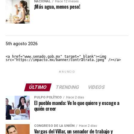
NACIONAL
Hace 12 meses
¡Más agua, menos peso!
5th agosto 2026
<a href="www.senado.gob.mx" target="_blank"><img 
src="https://impacto.mx/banner/contratrata.jpeg" /></a>
ANUNCIO
ÚLTIMO
TRENDING
VIDEOS
PULPO POLÍTICO
Hace 2 días
El pueblo manda: Ve lo que quiere y escoge a
quién creer
CONGRESO DE LA UNIÓN
Hace 2 días
Vargas del Villar, un senador de trabajo y