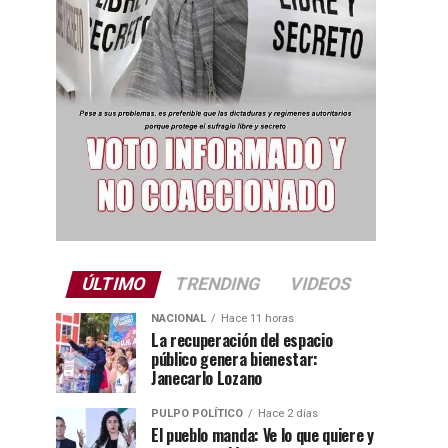
ÚLTIMO
TRENDING
VIDEOS
NACIONAL
Hace 11 horas
La recuperación del espacio
público genera bienestar:
Janecarlo Lozano
PULPO POLÍTICO
Hace 2 días
El pueblo manda: Ve lo que quiere y