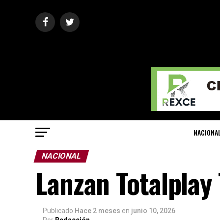
NACIONA
NACIONAL
Lanzan Totalplay
Publicado
Hace 2 meses
en
junio 10, 2026