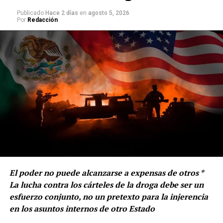
177.8 mil millones de pesos. Entre las principales
Publicado
Hace 2 días
en
agosto 5, 2026
medidas preventivas realizadas por los hogares se
Por
Redacción
encuentran cambio de cerraduras o candados, con
22.8%, y cambiar puertas o ventanas, con 18.8 por
ciento.
El poder no puede alcanzarse a expensas de otros *
La lucha contra los cárteles de la droga debe ser un
esfuerzo conjunto, no un pretexto para la injerencia
en los asuntos internos de otro Estado