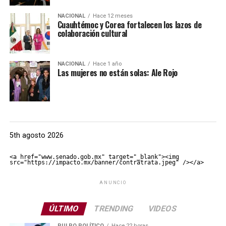
NACIONAL
Hace 12 meses
Cuauhtémoc y Corea fortalecen los lazos de
colaboración cultural
NACIONAL
Hace 1 año
Las mujeres no están solas: Ale Rojo
5th agosto 2026
<a href="www.senado.gob.mx" target="_blank"><img 
src="https://impacto.mx/banner/contratrata.jpeg" /></a>
ANUNCIO
ÚLTIMO
TRENDING
VIDEOS
PULPO POLÍTICO
Hace 22 horas