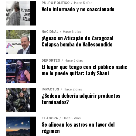
Por si lo anterior fuera poco, se han procesado a unos
PULPO POLÍTICO
Hace 5 días
Voto informado y no coaccionado
30 agresores de mujeres y brindado 6 mil atenciones
psicológicas y jurídicas.
En la Cuauhtémoc existen puntos donde se
NACIONAL
Hace 6 días
comercializan autopartes de dudosa procedencia, como
¡Aguas en Atizapán de Zaragoza!
Colapsa bomba de Vallescondido
las colonias Doctores, Buenos Aires o Peralvillo.
Alessandra Rojo de la Vega hace un exhorto para realizar
DEPORTES
Hace 5 días
un trabajo conjunto.
El lugar que tengo con el público nadie
me lo puede quitar: Lady Shani
Hasta la fecha todavía es un misterio el motivo de la
IMPACTUS
Hace 2 días
renuncia de
Alfredo Vázquez
… pero es de sabios
¿Sedena debería adquirir productos
terminados?
cambiar de opinión y la decisión está en el escritorio de
Pedro Rodríguez
.
EL ÁGORA
Hace 5 días
Se alinean los astros en favor del
régimen