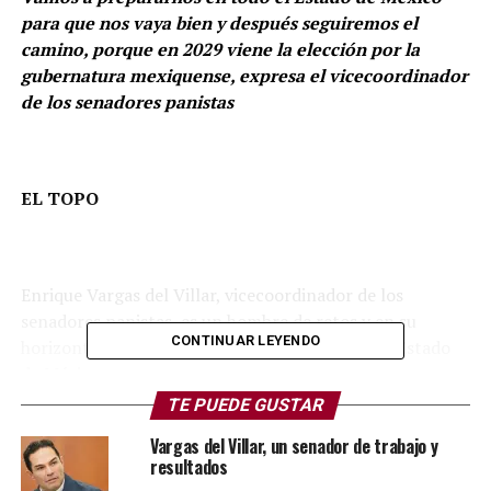
para que nos vaya bien y después seguiremos el
camino, porque en 2029 viene la elección por la
gubernatura mexiquense, expresa el vicecoordinador
de los senadores panistas
EL TOPO
Enrique Vargas del Villar, vicecoordinador de los
senadores panistas, es un hombre de retos y en su
CONTINUAR LEYENDO
horizonte tiene dos destinos: Huixquilucan y el Estado
de México.
TE PUEDE GUSTAR
Vargas del Villar ratifica sus intenciones de volver a
Vargas del Villar, un senador de trabajo y
gobernar Huixquilucan en el 2027, para dar continuidad
resultados
al proyecto que comenzó Acción Nacional en este