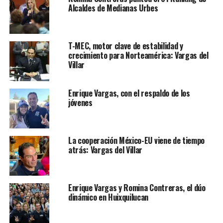
trabajo”.
Alcaldes de Medianas Urbes
La elección de autoridades auxiliares reflejó una alta
participación y una clara inclinación hacia la
T-MEC, motor clave de estabilidad y
continuidad de políticas públicas implementadas por el
crecimiento para Norteamérica: Vargas del
PAN.
Villar
La preferencia ciudadana reafirma el liderazgo del
partido en el municipio, considerado uno de los
Enrique Vargas, con el respaldo de los
jóvenes
bastiones más sólidos del panismo en el Estado de
México.
La cooperación México-EU viene de tiempo
atrás: Vargas del Villar
COMPROMISO CON VISIÓN HACIA EL FUTURO
Durante el evento que marcó los primeros 100 días del
Enrique Vargas y Romina Contreras, el dúo
actual gobierno municipal, el senador panista expresa
dinámico en Huixquilucan
su intención de regresar en 2027 para continuar
trabajando por Huixquilucan.