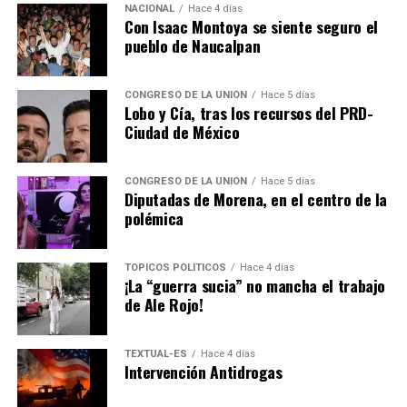
Todo indica que no hubo mantenimiento de manera
NACIONAL
Hace 4 días
Con Isaac Montoya se siente seguro el
correcta, ya sea por omisión, no hubo un programa
pueblo de Naucalpan
específico o simplemente no ejercieron el presupuesto
requerido, y lo que pagan los platos rotos, como
siempre, son los vecinos y colonos.
CONGRESO DE LA UNIÓN
Hace 5 días
Lobo y Cía, tras los recursos del PRD-
Ciudad de México
No le busquen tres pies al gato, pero el responsable del
colapso de la bomba es el Consejo Directivo de SAPASA,
encabezado por el presidente municipal
Pedro
CONGRESO DE LA UNIÓN
Hace 5 días
Diputadas de Morena, en el centro de la
Rodríguez Villegas
.
polémica
El director general,
Marco Antonio Pérez Reyes
, es el
secretario técnico del Consejo Directivo, pero no tiene
TÓPICOS POLÍTICOS
Hace 4 días
¡La “guerra sucia” no mancha el trabajo
injerencia alguna ni poder de decisión.
de Ale Rojo!
Rodríguez Villegas
tiene la responsabilidad de la
administración y operación del Consejo Directivo de
TEXTUAL-ES
Hace 4 días
Intervención Antidrogas
SAPASA, así de fácil y sencillo.