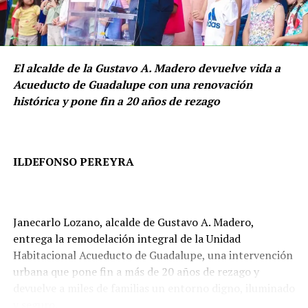
El alcalde de la Gustavo A. Madero devuelve vida a
Acueducto de Guadalupe con una renovación
histórica y pone fin a 20 años de rezago
ILDEFONSO PEREYRA
Janecarlo Lozano, alcalde de Gustavo A. Madero,
DISTINGUEN A ROMINA CONTRERAS
entrega la remodelación integral de la Unidad
Habitacional Acueducto de Guadalupe, una intervención
En el mismo evento, Vargas del Villar felicitó a la
urbana que pone fin a más de 20 años de rezago y
presidenta municipal Romina Contreras por el
devuelve a miles de familias un entorno digno, iluminado
desempeño mostrado en los primeros 100 días de su
y seguro.