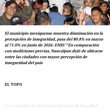
Como parte de esta estrategia se instalaron más de 500
A CONTINUACIÓN
Asumimos la responsabilidad del relleno sanitario:
luminarias, mejorando la visibilidad y reforzando las
Raciel Pérez
condiciones de seguridad para quienes diariamente
transitan por la zona.
NO TE LO PIERDAS
Yasmín Esquivel tuvo pasado priísta
El municipio mexiquense muestra disminución en la
percepción de inseguridad, pasa del 80.8% en marzo
al 71.0% en junio de 2026: ENSU * En comparación
con mediciones previas, Naucalpan dejó de ubicarse
entre las ciudades con mayor percepción de
inseguridad del país
EL TOPO
Los resultados de la Encuesta Nacional de Seguridad