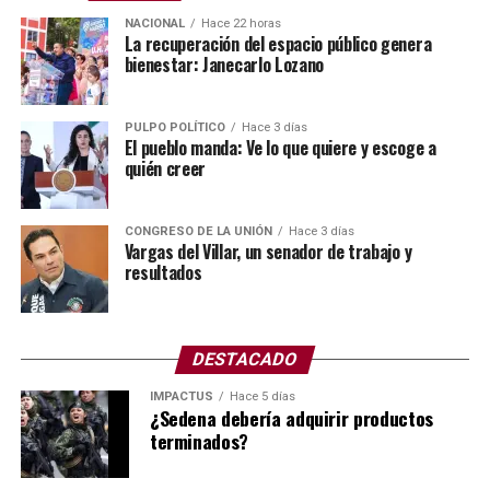
NACIONAL
Hace 22 horas
La recuperación del espacio público genera
COLAPSO POR LA FALTA DE MANTENIMIENTO
bienestar: Janecarlo Lozano
Para muchos especialistas, el colapso de la bomba se
debió a la falta de mantenimiento preventivo.
PULPO POLÍTICO
Hace 3 días
El pueblo manda: Ve lo que quiere y escoge a
quién creer
Para este tipo de labores se cuenta con el Programa de
Obras Anual, mejor conocido como el POA.
CONGRESO DE LA UNIÓN
Hace 3 días
El POA (Plan Operativo Anual) y el presupuesto son
Vargas del Villar, un senador de trabajo y
resultados
herramientas de gestión que se vinculan para planificar
las metas de una organización y asignar los recursos
financieros necesarios para cumplirlas en un periodo de
12 meses.
DESTACADO
IMPACTUS
Hace 5 días
Asimismo, el POA define las acciones y objetivos,
¿Sedena debería adquirir productos
mientras que el presupuesto establece los fondos
terminados?
autorizados para ejecutarlos.