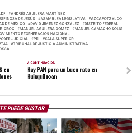
LDF
ANDRÉS AGUILERA MARTÍNEZ
ESPINOSA DE JESÚS
ASAMBLEA LEGISLATIVA
AZCAPOTZALCO
AD DE MÉXICO
DAVID JIMÉNEZ GONZÁLEZ
DISTRITO FEDERAL
 RIOBÓO
MANUEL AGUILERA GÓMEZ
MANUEL CAMACHO SOLÍS
OVIMIENTO REGENERACIÓN NACIONAL
PODER JUDICIAL
PRI
SALA SUPERIOR
TJA
TRIBUNAL DE JUSTICIA ADMINISTRATIVA
MOSSA
A CONTINUACIÓN
S en
Hay PAN para un buen rato en
lones
Huixquilucan
TE PUEDE GUSTAR