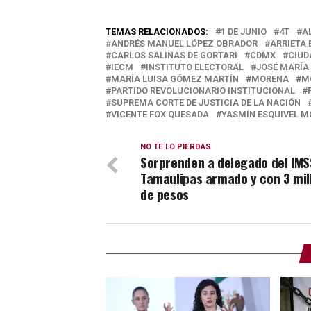
TEMAS RELACIONADOS:
1 DE JUNIO
4T
A
ANDRÉS MANUEL LÓPEZ OBRADOR
ARRIETA 
CARLOS SALINAS DE GORTARI
CDMX
CIUD
IECM
INSTITUTO ELECTORAL
JOSÉ MARÍA
MARÍA LUISA GÓMEZ MARTÍN
MORENA
M
PARTIDO REVOLUCIONARIO INSTITUCIONAL
SUPREMA CORTE DE JUSTICIA DE LA NACIÓN
VICENTE FOX QUESADA
YASMÍN ESQUIVEL 
NO TE LO PIERDAS
Sorprenden a delegado del IMS
Tamaulipas armado y con 3 mil
de pesos