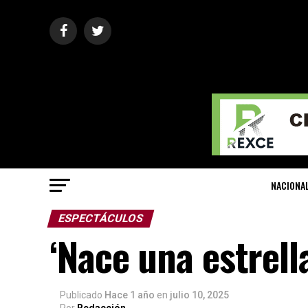
NACIONA
ESPECTÁCULOS
‘Nace una estrell
Publicado
Hace 1 año
en
julio 10, 2025