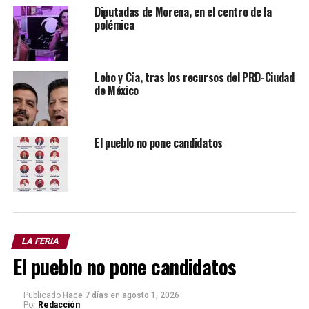
Diputadas de Morena, en el centro de la
polémica
Lobo y Cía, tras los recursos del PRD-Ciudad
de México
Los anteriores personajes, muy conocidos a nivel
El pueblo no pone candidatos
nacional e internacional, son algunos con los que se ha
reunido por su conocido amor a la música, pero no vaya
usted a pensar que es para caernos bien a nosotros los
del peladaje.
LA FERIA
VIENE LA SORPRESA DE EU
El pueblo no pone candidatos
El gobierno de los EUA, sabedor de la melomanía de
Publicado
Hace 7 días
en
agosto 1, 2026
nuestra hospedada en Palacio, le prepara una sorpresa,
Por
Redacción