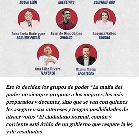
voluntad, por cobrar venganza o por conseguir algún
beneficio, que le receten menos años de cárcel si está en
proceso; si está sentenciado, que le rebajen la pena o lo
pongan en algún presidio amistoso (hay), y a veces,
hasta ser liberado, pasa.
Así es que el gobierno de los EUA prepara con mucho
entusiasmo ese coro del que se dice, contará con una
gran producción y cobertura de medios, en especial de
televisión y redes sociales. Se espera un ‘hitazo’ como
hace mucho no ha habido.
Eso lo deciden los grupos de poder * La mafia del
Hasta hace un par de años escasos, los EUA se
poder no siempre propone a los mejores, los más
conformaban con conseguir solistas, con poco éxito, hay
preparados y decentes, sino que se van con quienes
que decirlo, pues por ejemplo, el tenor ligero Genaro
les aseguren sus intereses y tengan posibilidades de
García Luna a ningún precio ha querido cantar allá o el
atraer votos * El ciudadano normal, común y
afamado tenor Joaquín Guzmán, conocido como el
corriente está ávido de un gobierno que respete la ley
Chapo, que de plano se rehusaba a cantar para ellos,
y dé resultados
aunque ya quiere (… auroras que son puñaladas, las rejas