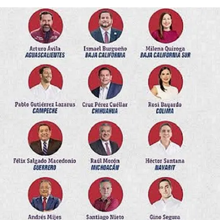
en este caso de música coral.
No es secreto, es público y muy sabido: en los EUA ya
están en plenos ensayos con los intérpretes que
integrarán el ‘Coro de los Adultos Cantores de Nueva
York’ (Distrito Sur).
El rumor es que ensayan un réquiem, no el de Verdi ni el
de Mozart, sino el de Morena (y réquiem es eso que se
canta en las misas de difuntos).
Nota: cantar es cantar, claro, de ‘Casta Diva’ (de la
Norma de Bellini que con la Caballé es tocar los dinteles
de la gloria), a ‘Llegó borracho el borracho’ (de José
Alfredo Jiménez, muy apropiada para macho demodé);
pero cantar en su séptima acepción, es “avisar o dar
noticia de algo”, usado en marinería, y en la 18 es
“descubrir o confesar algo”, por eso se dice que un
criminal cantó cuando soltó la sopa, a palos, por su