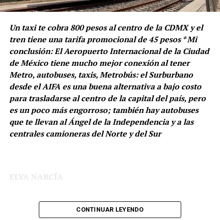
por ciento.
generando un ahorro considerable para las instituciones
y fortaleciendo cadenas de suministro más eficientes.
Un taxi te cobra 800 pesos al centro de la CDMX y el
tren tiene una tarifa promocional de 45 pesos * Mi
La Sedena tendrá que abrir las puertas y ser más
conclusión: El Aeropuerto Internacional de la Ciudad
POR PARTIDOS, MORENA AVENTAJA
transparente, pues hay que recordar que en días
de México tiene mucho mejor conexión al tener
pasados se dio a conocer que autoridades abrieron
El sondeo también evaluó la intención de voto por
Metro, autobuses, taxis, Metrobús: el Surburbano
carpetas de investigación contra una red de
partido rumbo a la elección presidencial de 2030.
desde el AIFA es una buena alternativa a bajo costo
proveedores de dicha Secretaría por presunto fraude
para trasladarse al centro de la capital del país, pero
fiscal y sobreprecios que rondan los 700 millones de
En ese apartado, Morena se mantuvo al frente con 43.8
es un poco más engorroso; también hay autobuses
pesos, lo que ha generado que se ponga sobre la lupa
por ciento de respaldo ciudadano.
que te llevan al Ángel de la Independencia y a las
varios contratos, como el de placas balísticas, que han
centrales camioneras del Norte y del Sur
señalado serían de mala calidad.
Estaremos pendientes, estimado lector.
ELVA NARCÍA
CONTINUAR LEYENDO
Les comentaré de mi viaje al AIFA y de ahí al centro de