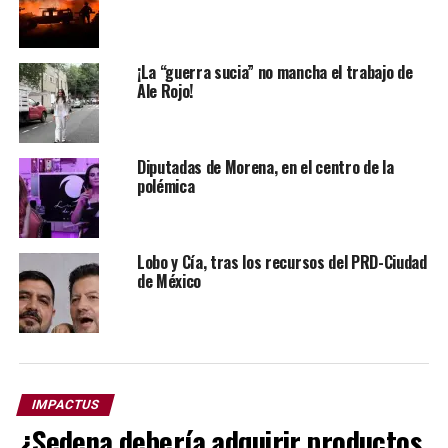
¡La “guerra sucia” no mancha el trabajo de
Ale Rojo!
Diputadas de Morena, en el centro de la
polémica
Lobo y Cía, tras los recursos del PRD-Ciudad
de México
El titular de la SSPC es un personaje mediático,
IMPACTUS
admirado y querido por la gente, debido que ha logrado
¿Sedena debería adquirir productos