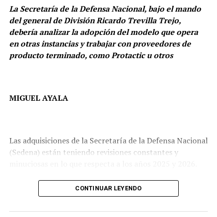
La Secretaría de la Defensa Nacional, bajo el mando
del general de División Ricardo Trevilla Trejo,
debería analizar la adopción del modelo que opera
en otras instancias y trabajar con proveedores de
producto terminado, como Protactic u otros
‘BATMAN MEXICANO’, EL ‘GALLO’ PARA ‘LA
MIGUEL AYALA
GRANDE’
El secretario de Seguridad y Protección Ciudadana es el
candidato mejor ubicado para ser el aspirante a la
Las adquisiciones de la Secretaría de la Defensa Nacional
Presidencia de la República en las elecciones de 2030,
(Sedena) están teniendo revisiones constantes y
así lo dio a conocer una encuesta de MetaMetrics
minuciosas en lo que respecta a los años 2025 y 2026.
publicada el 4 de mayo de 2026.
Todo esto es porque hay indicios de que podrían darse
CONTINUAR LEYENDO
algunos sobreprecios en la Sedena, encabezada por el
general de División Ricardo Trevilla Trejo, en distintos