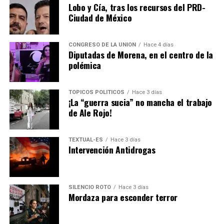
Lobo y Cía, tras los recursos del PRD-
gestión y lo posicionó como una figura clave dentro del
Ciudad de México
aparato de seguridad nacional.
CONGRESO DE LA UNIÓN
Hace 4 días
Diputadas de Morena, en el centro de la
polémica
Es reconocido por liderar operativos contra grupos del
crimen organizado y estrategias de seguridad urbana.
TÓPICOS POLÍTICOS
Hace 3 días
Ya había un antecedente: No olvidar lo que pasó en
Definitivamente Omar García Harfuch tiene todas las
¡La “guerra sucia” no mancha el trabajo
Cabo San Lucas.
cartas credenciales para ser el candidato morenista para
de Ale Rojo!
la Presidencia de la República en el 2030.
También hay autobuses que te llevan al Ángel de la
TEXTUAL-ES
Hace 3 días
Independencia y a las centrales camioneras del Norte y
Intervención Antidrogas
del Sur.
¿Tú ya usaste el nuevo Tren Suburbano con destino o
SILENCIO ROTO
Hace 3 días
salida del Felipe Ángeles?
Mordaza para esconder terror
¿Te animarías a probarlo o prefieres llegar al
aeropuerto también llamado Benito Juárez?