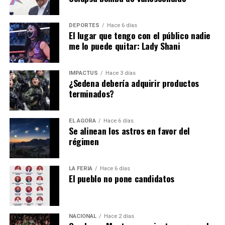
Alessandra Rojo de la Vega hace un exhorto para realizar
DEPORTES
Hace 6 días
un trabajo conjunto.
El lugar que tengo con el público nadie
me lo puede quitar: Lady Shani
Hasta la fecha todavía es un misterio el motivo de la
IMPACTUS
Hace 3 días
renuncia de
Alfredo Vázquez
… pero es de sabios
¿Sedena debería adquirir productos
terminados?
cambiar de opinión y la decisión está en el escritorio de
Pedro Rodríguez
.
EL ÁGORA
Hace 6 días
Se alinean los astros en favor del
régimen
LA FERIA
Hace 6 días
El pueblo no pone candidatos
NACIONAL
Hace 2 días