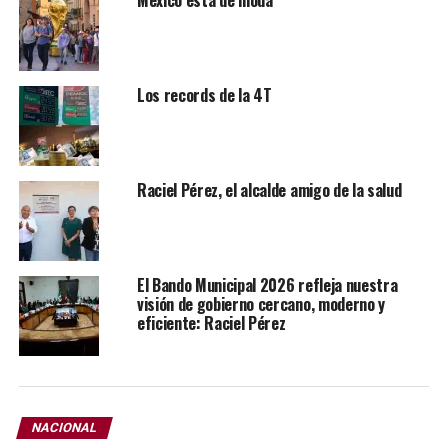
México está de moda
Los records de la 4T
Raciel Pérez, el alcalde amigo de la salud
El Bando Municipal 2026 refleja nuestra
visión de gobierno cercano, moderno y
eficiente: Raciel Pérez
“Detrás de cada número, de cada comida entregada hay
historias, muchas veces invisibles. Rostros cansados,
madres desesperadas, niños con hambre… Y aunque este
mundo esté roto en muchos pedazos, creo firmemente
NACIONAL
que podemos seguir sanándolo, un plato a la vez”,