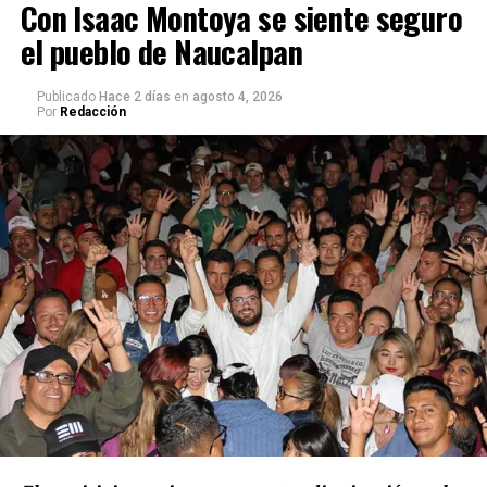
Con Isaac Montoya se siente seguro
asegura la filántropa Maru Rique, fundadora, junto con
el pueblo de Naucalpan
el empresario Fausto Vargas, de “Tijuana Sin Hambre”.
Publicado
Hace 2 días
en
agosto 4, 2026
Por
Redacción