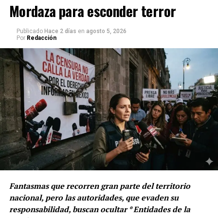
Mordaza para esconder terror
Pardo mandó un mensaje de que no puede haber
gobierno rico y pueblo pobre.
Publicado
Hace 2 días
en
agosto 5, 2026
Por
Redacción
Fantasmas que recorren gran parte del territorio
nacional, pero las autoridades, que evaden su
responsabilidad, buscan ocultar * Entidades de la