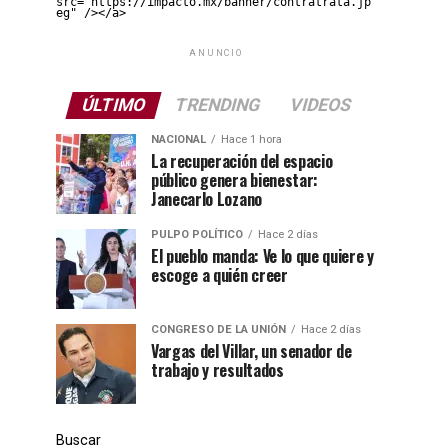
src="https://impacto.mx/banner/contratrata.jp
eg" /></a>
ANUNCIO
ÚLTIMO
TRENDING
VIDEOS
NACIONAL
Hace 1 hora
La recuperación del espacio
público genera bienestar:
Janecarlo Lozano
PULPO POLÍTICO
Hace 2 días
El pueblo manda: Ve lo que quiere y
escoge a quién creer
CONGRESO DE LA UNIÓN
Hace 2 días
Vargas del Villar, un senador de
trabajo y resultados
Buscar