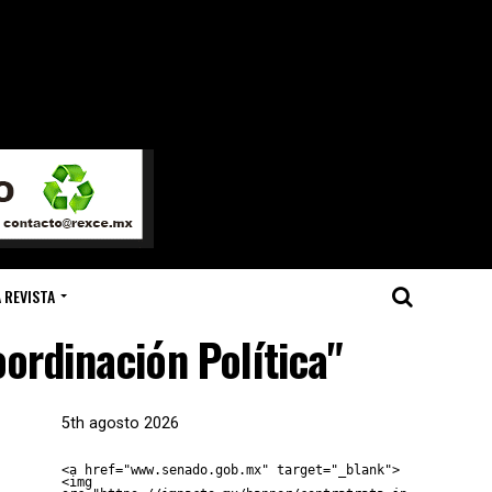
 REVISTA
ordinación Política"
5th agosto 2026
<a href="www.senado.gob.mx" target="_blank">
<img 