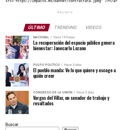
src="https://impacto.mx/banner/contratrata.jpeg" /></a>
ANUNCIO
ÚLTIMO
TRENDING
VIDEOS
NACIONAL
Hace 19 horas
La recuperación del espacio público genera
bienestar: Janecarlo Lozano
PULPO POLÍTICO
Hace 3 días
El pueblo manda: Ve lo que quiere y escoge a
quién creer
CONGRESO DE LA UNIÓN
Hace 3 días
Vargas del Villar, un senador de trabajo y
resultados
Buscar
Buscar