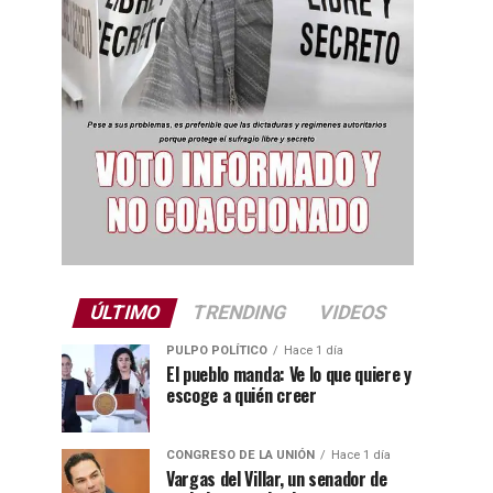
ÚLTIMO
TRENDING
VIDEOS
PULPO POLÍTICO
Hace 1 día
El pueblo manda: Ve lo que quiere y
escoge a quién creer
CONGRESO DE LA UNIÓN
Hace 1 día
Vargas del Villar, un senador de