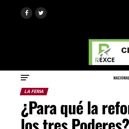
NACIONA
LA FERIA
¿Para qué la refo
los tres Poderes