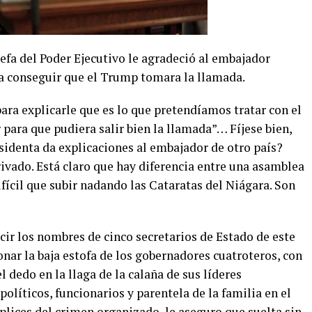
efa del Poder Ejecutivo le agradeció al embajador
a conseguir que el Trump tomara la llamada.
para explicarle que es lo que pretendíamos tratar con el
 para que pudiera salir bien la llamada”… Fíjese bien,
sidenta da explicaciones al embajador de otro país?
privado. Está claro que hay diferencia entre una asamblea
ifícil que subir nadando las Cataratas del Niágara. Son
ecir los nombres de cinco secretarios de Estado de este
onar la baja estofa de los gobernadores cuatroteros, con
l dedo en la llaga de la calaña de sus líderes
 políticos, funcionarios y parentela de la familia en el
plices del crimen organizado, le aseguro que suelta sin