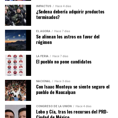
Monster Jam, la adrenalina pura en el Palacio de los
IMPACTUS
Hace 4 días
Deportes
¿Sedena debería adquirir productos
Así que ya lo saben estimadas lectoras, hay que estar
terminados?
NO TE LO PIERDAS
‘Nur, ofrenda escénica’, obra emotiva e íntima que honra
pendientes de este novedoso tratamiento.
la memoria de un ser querido
EL ÁGORA
Hace 7 días
Se alinean los astros en favor del
régimen
LA FERIA
Hace 7 días
El pueblo no pone candidatos
NACIONAL
Hace 3 días
Con Isaac Montoya se siente seguro el
pueblo de Naucalpan
CONGRESO DE LA UNIÓN
Hace 4 días
Lobo y Cía, tras los recursos del PRD-
Ciudad de México