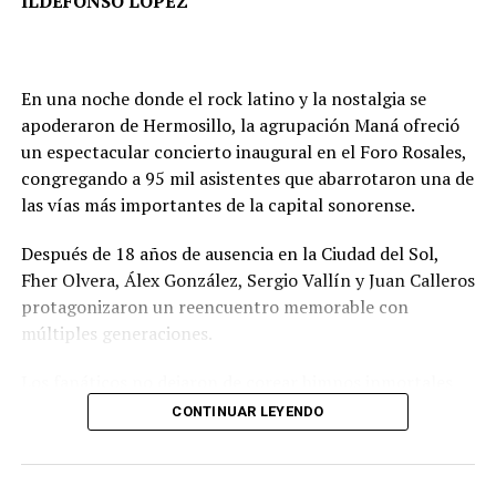
ILDEFONSO LÓPEZ
En una noche donde el rock latino y la nostalgia se
apoderaron de Hermosillo, la agrupación Maná ofreció
un espectacular concierto inaugural en el Foro Rosales,
congregando a 95 mil asistentes que abarrotaron una de
las vías más importantes de la capital sonorense.
Después de 18 años de ausencia en la Ciudad del Sol,
García comenzó a publicar fotografías y videos
Fher Olvera, Álex González, Sergio Vallín y Juan Calleros
exclusivos para suscriptores, manteniendo su línea
UNA HISTORIA DE AMOR INSPIRADA EN DIOS:
protagonizaron un reencuentro memorable con
fitness y de estilo de vida saludable, pero apostando por
DIVA GORGORCHA
múltiples generaciones.
una relación más directa y personal con su audiencia.
Diva Gorgorcha confiesa su sentir en esta aventura.
Los fanáticos no dejaron de corear himnos inmortales
La también influencer relata que su transición fue
como “Rayando el Sol”, “Oye mi amor”, “Clavado en un
planeada y que, lejos de ser un movimiento improvisado,
“Me siento emocionada por los premios y festivales en
CONTINUAR LEYENDO
bar” y “Vivir sin aire”, creando un coro monumental de
analizó el impacto que tendría en su carrera y
los que ha sido reconocida ‘Contra el muro’. Mi
principio a fin.”¡Buenas noches, Sonora! Qué emoción
reputación.
personaje representa la amistad y se desarrolla dentro
regresar tras tantos años; no se imaginan los recuerdos
de una historia de amor inspirada en Dios y basada en