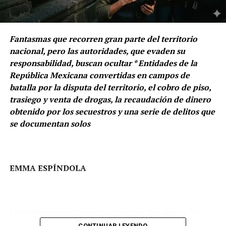
Asegurar que el Instituto Nacional Electoral mantenga
su autonomía frente al gobierno y el Congreso, evitando
subordinación y asegurando la elección de consejeros
Fantasmas que recorren gran parte del territorio
imparciales.
nacional, pero las autoridades, que evaden su
responsabilidad, buscan ocultar * Entidades de la
Que el financiamiento y los recursos presupuestales
República Mexicana convertidas en campos de
para las instituciones electorales puedan operar con
batalla por la disputa del territorio, el cobro de piso,
eficiencia.
trasiego y venta de drogas, la recaudación de dinero
Y que en el marco legal puedan resolverse los vacíos
obtenido por los secuestros y una serie de delitos que
normativos y establecer un marco legal claro y robusto
se documentan solos
que brinde certeza jurídica a los procesos.
Primordialmente fortalecer la participación y confianza
EMMA ESPÍNDOLA
ciudadana, desechar el desencanto y la polarización,
combatir la apatía política para que los ciudadanos
confíen en la democracia y participen activamente.
Las ruidosas proclamas y festejos desaforados en los
Como también implementar mecanismos efectivos para
micrófonos, se apagan con el estruendo de las balas.
CONTINUAR LEYENDO