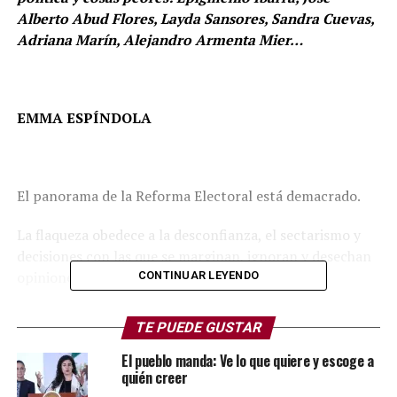
Alberto Abud Flores, Layda Sansores, Sandra Cuevas,
Adriana Marín, Alejandro Armenta Mier…
EMMA ESPÍNDOLA
El panorama de la Reforma Electoral está demacrado.
La flaqueza obedece a la desconfianza, el sectarismo y
decisiones con las que se marginan, ignoran y desechan
opiniones ajenas al régimen.
CONTINUAR LEYENDO
Priva un espíritu en el que sobresalen los tintes de un
TE PUEDE GUSTAR
totalitarismo y la imposición de criterios que buscan la
imposición y el sometimiento.
El pueblo manda: Ve lo que quiere y escoge a
quién creer