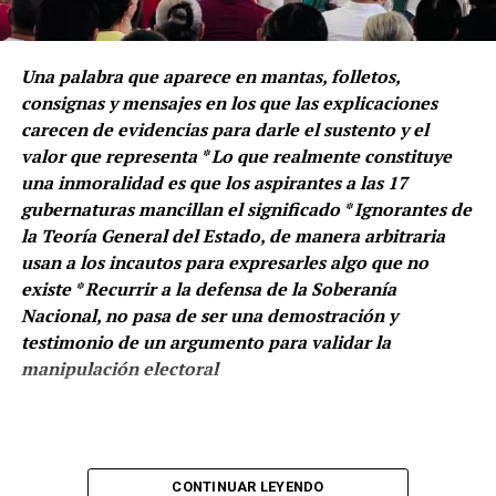
nacional, pero las autoridades, que evaden su
responsabilidad, buscan ocultar.
Una palabra que aparece en mantas, folletos,
Esconder acontecimientos flagrantes, en los que
consignas y mensajes en los que las explicaciones
imperan la violencia y las imágenes descarnadas.
carecen de evidencias para darle el sustento y el
Ineficientes para combatir, detener y procesar a las
valor que representa * Lo que realmente constituye
bandas criminales, recurren a los argumentos que
una inmoralidad es que los aspirantes a las 17
únicamente contribuyen a evidenciar la torpeza que les
gubernaturas mancillan el significado * Ignorantes de
caracteriza.
la Teoría General del Estado, de manera arbitraria
usan a los incautos para expresarles algo que no
Entidades de la República Mexicana convertidas en
existe * Recurrir a la defensa de la Soberanía
campos de batalla por la disputa del territorio, el cobro
Nacional, no pasa de ser una demostración y
de piso, trasiego y venta de drogas, la recaudación de
testimonio de un argumento para validar la
dinero obtenido por los secuestros y una serie de delitos
manipulación electoral
que se documentan solos.
Y para acreditar ese magro panorama, los servidores
públicos acuden a querer implantar un sistema de
EMMA ESPÍNDOLA
CONTINUAR LEYENDO
mordaza.