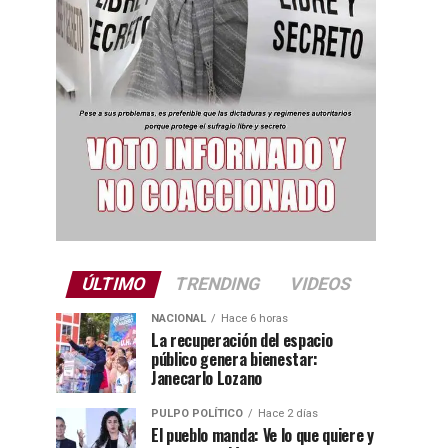
ÚLTIMO
TRENDING
VIDEOS
NACIONAL
Hace 6 horas
La recuperación del espacio
público genera bienestar:
Janecarlo Lozano
PULPO POLÍTICO
Hace 2 días
El pueblo manda: Ve lo que quiere y