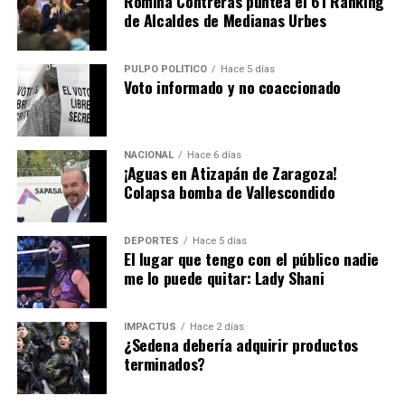
Romina Contreras puntea el 61 Ranking
de Alcaldes de Medianas Urbes
las colonias Doctores, Buenos Aires o Peralvillo.
Alessandra Rojo de la Vega hace un exhorto para realizar
PULPO POLÍTICO
Hace 5 días
un trabajo conjunto.
Voto informado y no coaccionado
Hasta la fecha todavía es un misterio el motivo de la
NACIONAL
Hace 6 días
renuncia de
Alfredo Vázquez
… pero es de sabios
¡Aguas en Atizapán de Zaragoza!
Colapsa bomba de Vallescondido
cambiar de opinión y la decisión está en el escritorio de
Pedro Rodríguez
.
DEPORTES
Hace 5 días
El lugar que tengo con el público nadie
me lo puede quitar: Lady Shani
IMPACTUS
Hace 2 días
¿Sedena debería adquirir productos
terminados?