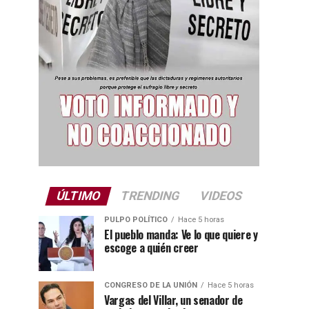
ÚLTIMO
TRENDING
VIDEOS
PULPO POLÍTICO
Hace 5 horas
El pueblo manda: Ve lo que quiere y
escoge a quién creer
CONGRESO DE LA UNIÓN
Hace 5 horas
Vargas del Villar, un senador de