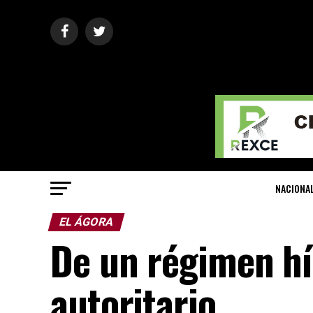
NACIONA
EL ÁGORA
De un régimen hí
autoritario