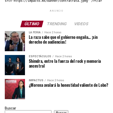
src="https://impacto.mx/banner/contratrata.jpeg" /></a>
ANUNCIO
ÚLTIMO
TRENDING
VIDEOS
LA FERIA
Hace 2 horas
La raza sabe que el gobierno engaña… ¡sin
derecho de audiencias!
ESPECTÁCULOS
Hace 2 horas
Shimdra, entre la fuerza del rock y memoria
ancestral
IMPACTUS
Hace 2 horas
¿Morena avalará la honestidad valiente de Lobo?
Buscar
Buscar