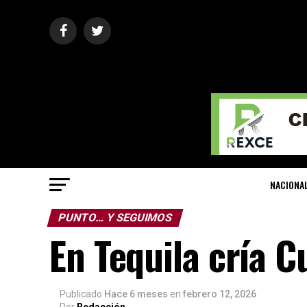
NACIONA
PUNTO… Y SEGUIMOS
En Tequila cría C
Publicado
Hace 6 meses
en
febrero 12, 2026