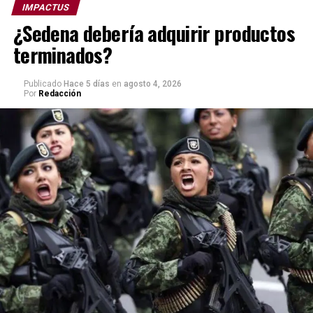
IMPACTUS
¿Sedena debería adquirir productos
terminados?
Publicado
Hace 5 días
en
agosto 4, 2026
Por
Redacción
La crítica no sólo recae en el INE, sino en el sistema en
su conjunto: En la Fiscalía General de la República