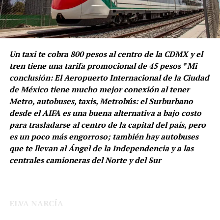
Este modelo puede observarse en proveedores como
Evalúa.
Protactic, entre otros que hay en el país, que durante
varios sexenios han ofrecido los mejores precios,
generando un ahorro considerable para las instituciones
y fortaleciendo cadenas de suministro más eficientes.
Un taxi te cobra 800 pesos al centro de la CDMX y el
tren tiene una tarifa promocional de 45 pesos * Mi
La Sedena tendrá que abrir las puertas y ser más
conclusión: El Aeropuerto Internacional de la Ciudad
transparente, pues hay que recordar que en días
de México tiene mucho mejor conexión al tener
pasados se dio a conocer que autoridades abrieron
Metro, autobuses, taxis, Metrobús: el Surburbano
carpetas de investigación contra una red de
desde el AIFA es una buena alternativa a bajo costo
proveedores de dicha Secretaría por presunto fraude
para trasladarse al centro de la capital del país, pero
fiscal y sobreprecios que rondan los 700 millones de
es un poco más engorroso; también hay autobuses
pesos, lo que ha generado que se ponga sobre la lupa
que te llevan al Ángel de la Independencia y a las
varios contratos, como el de placas balísticas, que han
centrales camioneras del Norte y del Sur
señalado serían de mala calidad.
Estaremos pendientes, estimado lector.
ELVA NARCÍA