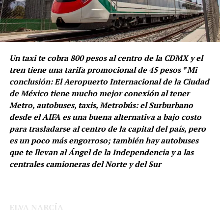
Este modelo puede observarse en proveedores como
Protactic, entre otros que hay en el país, que durante
varios sexenios han ofrecido los mejores precios,
generando un ahorro considerable para las instituciones
y fortaleciendo cadenas de suministro más eficientes.
Un taxi te cobra 800 pesos al centro de la CDMX y el
tren tiene una tarifa promocional de 45 pesos * Mi
La Sedena tendrá que abrir las puertas y ser más
conclusión: El Aeropuerto Internacional de la Ciudad
transparente, pues hay que recordar que en días
de México tiene mucho mejor conexión al tener
pasados se dio a conocer que autoridades abrieron
Metro, autobuses, taxis, Metrobús: el Surburbano
carpetas de investigación contra una red de
desde el AIFA es una buena alternativa a bajo costo
El proyecto transformador de la Cuarta
proveedores de dicha Secretaría por presunto fraude
para trasladarse al centro de la capital del país, pero
Transformación, creada e impulsada por AMLO, va por
fiscal y sobreprecios que rondan los 700 millones de
es un poco más engorroso; también hay autobuses
Andy López Beltrán, pero que podría cambiar su
pesos, lo que ha generado que se ponga sobre la lupa
que te llevan al Ángel de la Independencia y a las
decisión debido a que está “muy verde”.
varios contratos, como el de placas balísticas, que han
centrales camioneras del Norte y del Sur
señalado serían de mala calidad.
Estaremos pendientes, estimado lector.
ELVA NARCÍA