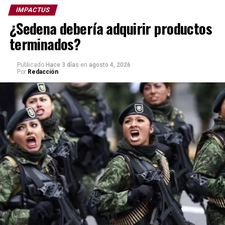
IMPACTUS
¿Sedena debería adquirir productos
terminados?
Publicado
Hace 3 días
en
agosto 4, 2026
Por
Redacción
Pero no fue el único nombramiento importante, pues la
Primera Mandataria designó a José Luis Rodríguez Díaz
de León como subsecretario de Política Criminal,
Vinculación y Protección Civil en la SSPC.