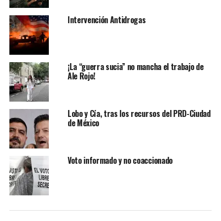
Intervención Antidrogas
¡La “guerra sucia” no mancha el trabajo de
Ale Rojo!
Lobo y Cía, tras los recursos del PRD-Ciudad
Omar Reyes Colmenares, el relevo en la UIF, es un
de México
hombre muy cercano a García Harfuch, por lo que el
titular de la Secretaría de Seguridad y Protección
Ciudadana (SSPC) se fortalece.
Voto informado y no coaccionado