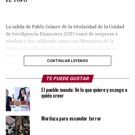
La salida de Pablo Gómez de la titularidad de la Unidad
de Inteligencia Financiera (UIF) tomó de sorpresa a
muchos y fue calificado como una liberación de la
Primera Presidenta Claudia Sheinbaum Pardo de su
antecesor, Andrés Manuel López Obrador, para ya
CONTINUAR LEYENDO
empezar a formar su propio equipo de trabajo.
TE PUEDE GUSTAR
El pueblo manda: Ve lo que quiere y escoge a
quién creer
Mordaza para esconder terror