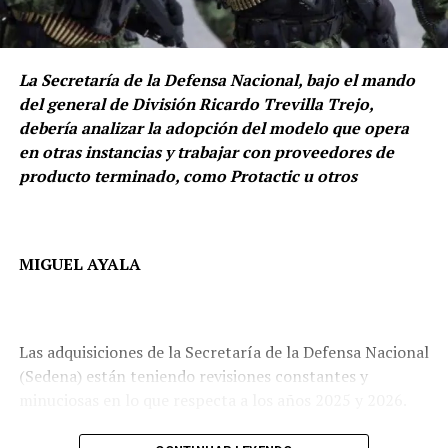
Esta jugada, aunque pareciera insignificante, tiene
mucho de trasfondo, debido a que los hechos todo indica
que Rodríguez Díaz de León tendrá la misión de
apuntalar a García Harfuch para el todavía lejano 2030,
La Secretaría de la Defensa Nacional, bajo el mando
año de la próxima elección presidencial.
del general de División Ricardo Trevilla Trejo,
debería analizar la adopción del modelo que opera
en otras instancias y trabajar con proveedores de
producto terminado, como Protactic u otros
MIGUEL AYALA
Las adquisiciones de la Secretaría de la Defensa Nacional
(Sedena) están teniendo revisiones constantes y
minuciosas en lo que respecta a los años 2025 y 2026.
Todo esto es porque hay indicios de que podrían darse