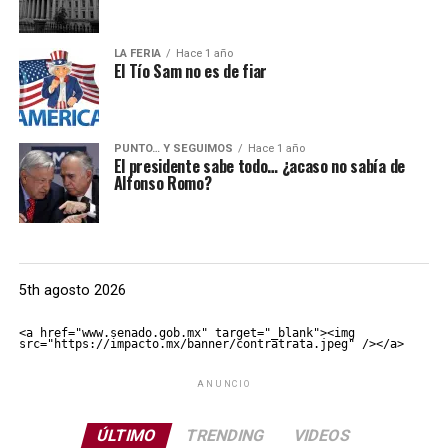
LA FERIA
Hace 1 año
El Tío Sam no es de fiar
PUNTO… Y SEGUIMOS
Hace 1 año
El presidente sabe todo… ¿acaso no sabía de
Alfonso Romo?
5th agosto 2026
<a href="www.senado.gob.mx" target="_blank"><img 
src="https://impacto.mx/banner/contratrata.jpeg" /></a>
ANUNCIO
ÚLTIMO
TRENDING
VIDEOS