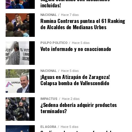
incluidas!
Alessandra Rojo de la Vega hace un exhorto para realizar
NACIONAL
Hace 7 días
un trabajo conjunto.
Romina Contreras puntea el 61 Ranking
de Alcaldes de Medianas Urbes
Hasta la fecha todavía es un misterio el motivo de la
PULPO POLÍTICO
Hace 5 días
renuncia de
Alfredo Vázquez
… pero es de sabios
Voto informado y no coaccionado
cambiar de opinión y la decisión está en el escritorio de
Pedro Rodríguez
.
NACIONAL
Hace 5 días
¡Aguas en Atizapán de Zaragoza!
Colapsa bomba de Vallescondido
IMPACTUS
Hace 2 días
¿Sedena debería adquirir productos
terminados?
EL ÁGORA
Hace 5 días