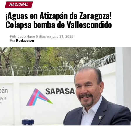
NACIONAL
¡Aguas en Atizapán de Zaragoza!
Colapsa bomba de Vallescondido
Publicado
Hace 5 días
en
julio 31, 2026
Por
Redacción
De acuerdo con la información levantada por el
Instituto Nacional de Estadística y Geografía (INEGI), el
porcentaje de personas que consideró inseguro vivir en
el municipio pasó de 80.8 % en marzo de 2026 a 71.0 %
en junio del mismo año, lo que representa una
disminución de 9.8 puntos porcentuales respecto de la
medición anterior.
El recorrido incluyó sedes como el Deportivo Cri-Cri, el