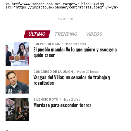
<a href="www.senado.gob.mx" target="_blank"><img 
src="https://impacto.mx/banner/contratrata.jpeg" /></a>
ANUNCIO
ÚLTIMO
TRENDING
VIDEOS
PULPO POLÍTICO
Hace 20 horas
El pueblo manda: Ve lo que quiere y escoge a
quién creer
CONGRESO DE LA UNIÓN
Hace 20 horas
Vargas del Villar, un senador de trabajo y
resultados
SILENCIO ROTO
Hace 2 días
Mordaza para esconder terror