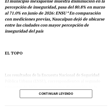
El municipio mexiquense muestra disminución en la
percepción de inseguridad, pasa del 80.8% en marzo
al 71.0% en junio de 2026: ENSU * En comparación
con mediciones previas, Naucalpan dejó de ubicarse
entre las ciudades con mayor percepción de
inseguridad del país
EL TOPO
Los resultados de la Encuesta Nacional de Seguridad
Pública Urbana (ENSU), correspondientes al segundo
trimestre de 2026, muestran una disminución en la
percepción de inseguridad de la población de 18 años y
Alessandra Rojo sí usa la escoba y barre de arriba hacia
CONTINUAR LEYENDO
más residente en el municipio de Naucalpan de Juárez,
abajo, pues en colonias complejas de la capital como la
Estado de México.
Morelos, la Doctores, la Obrera y la Peralvillo, realizó un
programa de limpieza total al liberar decenas de