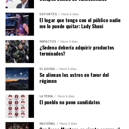
Alessandra Rojo de la Vega hace un exhorto para realizar
DEPORTES
Hace 6 días
un trabajo conjunto.
El lugar que tengo con el público nadie
me lo puede quitar: Lady Shani
Hasta la fecha todavía es un misterio el motivo de la
IMPACTUS
Hace 3 días
renuncia de
Alfredo Vázquez
… pero es de sabios
¿Sedena debería adquirir productos
terminados?
cambiar de opinión y la decisión está en el escritorio de
Pedro Rodríguez
.
EL ÁGORA
Hace 6 días
Se alinean los astros en favor del
régimen
LA FERIA
Hace 6 días
El pueblo no pone candidatos
NACIONAL
Hace 2 días