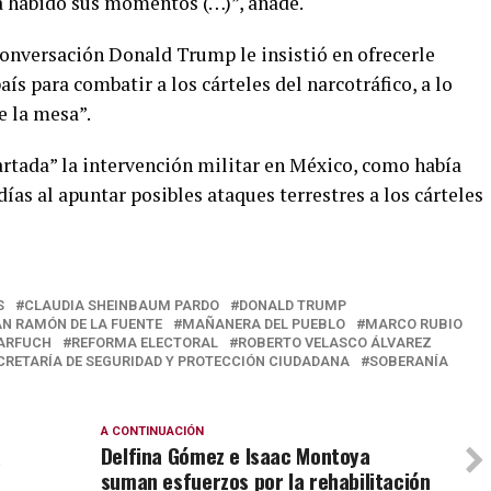
a habido sus momentos (…)”, añade.
onversación Donald Trump le insistió en ofrecerle
ís para combatir a los cárteles del narcotráfico, a lo
e la mesa”.
artada” la intervención militar en México, como había
as al apuntar posibles ataques terrestres a los cárteles
S
CLAUDIA SHEINBAUM PARDO
DONALD TRUMP
N RAMÓN DE LA FUENTE
MAÑANERA DEL PUEBLO
MARCO RUBIO
ARFUCH
REFORMA ELECTORAL
ROBERTO VELASCO ÁLVAREZ
CRETARÍA DE SEGURIDAD Y PROTECCIÓN CIUDADANA
SOBERANÍA
A CONTINUACIÓN
a
Delfina Gómez e Isaac Montoya
suman esfuerzos por la rehabilitación