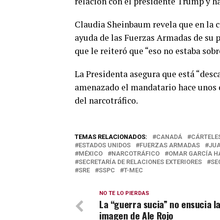
relación con el presidente Trump y h
Claudia Sheinbaum revela que en la c
ayuda de las Fuerzas Armadas de su pa
que le reiteró que “eso no estaba sobr
La Presidenta asegura que está “desc
amenazado el mandatario hace unos dí
del narcotráfico.
TEMAS RELACIONADOS:
CANADÁ
CÁRTELE
ESTADOS UNIDOS
FUERZAS ARMADAS
JUA
MÉXICO
NARCOTRÁFICO
OMAR GARCÍA H
SECRETARÍA DE RELACIONES EXTERIORES
SE
SRE
SSPC
T-MEC
NO TE LO PIERDAS
La “guerra sucia” no ensucia l
imagen de Ale Rojo