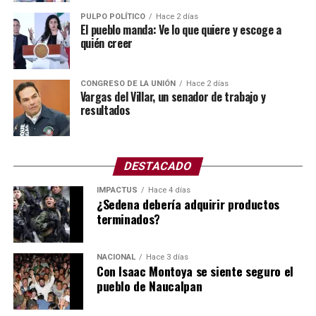
debió a la falta de mantenimiento preventivo.
PULPO POLÍTICO
Hace 2 días
El pueblo manda: Ve lo que quiere y escoge a
quién creer
Para este tipo de labores se cuenta con el Programa de
Obras Anual, mejor conocido como el POA.
CONGRESO DE LA UNIÓN
Hace 2 días
El POA (Plan Operativo Anual) y el presupuesto son
Vargas del Villar, un senador de trabajo y
resultados
herramientas de gestión que se vinculan para planificar
las metas de una organización y asignar los recursos
financieros necesarios para cumplirlas en un periodo de
12 meses.
DESTACADO
IMPACTUS
Hace 4 días
Asimismo, el POA define las acciones y objetivos,
¿Sedena debería adquirir productos
mientras que el presupuesto establece los fondos
terminados?
autorizados para ejecutarlos.
Todo indica que no hubo mantenimiento de manera
NACIONAL
Hace 3 días
Con Isaac Montoya se siente seguro el
correcta, ya sea por omisión, no hubo un programa
pueblo de Naucalpan
específico o simplemente no ejercieron el presupuesto
requerido, y lo que pagan los platos rotos, como