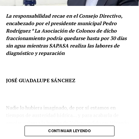
medición anterior.
Las obras representan figuras emblemáticas como Frida
La responsabilidad recae en el Consejo Directivo,
Este resultado ubica a Naucalpan entre los municipios
Kahlo, el histórico Acueducto, un águila y un tigre,
encabezado por el presidente municipal Pedro
que registraron una reducción significativa en la
convirtiendo los espacios comunes en puntos de
Rodríguez * La Asociación de Colonos de dicho
percepción de inseguridad durante el periodo de
encuentro y expresión cultural.
fraccionamiento podría quedarse hasta por 30 días
referencia y representa su nivel más bajo en los últimos
sin agua mientras SAPASA realiza las labores de
años, de acuerdo con la serie histórica de la ENSU.
diagnóstico y reparación
JOSÉ GUADALUPE SÁNCHEZ
Nadie lo hubiera imaginado, de por sí estamos en
tiempos de austeridad hídrica… y para acabarla de
amolar colapsa la bomba de Vallescondido en Atizapán
de Zaragoza.
CONTINUAR LEYENDO