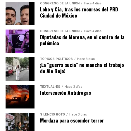
siempre, son los vecinos y colonos.
CONGRESO DE LA UNIÓN
Hace 4 días
Lobo y Cía, tras los recursos del PRD-
Ciudad de México
No le busquen tres pies al gato, pero el responsable del
colapso de la bomba es el Consejo Directivo de SAPASA,
encabezado por el presidente municipal
Pedro
CONGRESO DE LA UNIÓN
Hace 4 días
Diputadas de Morena, en el centro de la
Rodríguez Villegas
.
polémica
El director general,
Marco Antonio Pérez Reyes
, es el
secretario técnico del Consejo Directivo, pero no tiene
TÓPICOS POLÍTICOS
Hace 3 días
¡La “guerra sucia” no mancha el trabajo
injerencia alguna ni poder de decisión.
de Ale Rojo!
Rodríguez Villegas
tiene la responsabilidad de la
administración y operación del Consejo Directivo de
TEXTUAL-ES
Hace 3 días
Intervención Antidrogas
SAPASA, así de fácil y sencillo.
El personal de SAPASA hace milagros para mantener en
buen estado y operando lo mejor posible para resolver
SILENCIO ROTO
Hace 3 días
la problemática del desabasto de agua.
Mordaza para esconder terror