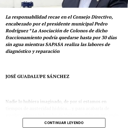
medición anterior.
Las obras representan figuras emblemáticas como Frida
La responsabilidad recae en el Consejo Directivo,
Este resultado ubica a Naucalpan entre los municipios
Kahlo, el histórico Acueducto, un águila y un tigre,
encabezado por el presidente municipal Pedro
que registraron una reducción significativa en la
convirtiendo los espacios comunes en puntos de
Rodríguez * La Asociación de Colonos de dicho
percepción de inseguridad durante el periodo de
encuentro y expresión cultural.
fraccionamiento podría quedarse hasta por 30 días
referencia y representa su nivel más bajo en los últimos
sin agua mientras SAPASA realiza las labores de
años, de acuerdo con la serie histórica de la ENSU.
diagnóstico y reparación
JOSÉ GUADALUPE SÁNCHEZ
Nadie lo hubiera imaginado, de por sí estamos en
tiempos de austeridad hídrica… y para acabarla de
amolar colapsa la bomba de Vallescondido en Atizapán
de Zaragoza.
CONTINUAR LEYENDO