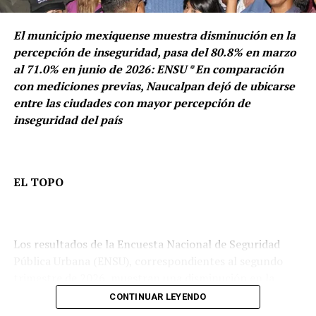
PORFIRIO DÍAZ
RACIEL PÉREZ CRUZ
TEOTIHUACÁN
transitan por la zona.
TLALNEPANTLA
ZAHUATLÁN
El municipio mexiquense muestra disminución en la
percepción de inseguridad, pasa del 80.8% en marzo
A CONTINUACIÓN
Impulsa Raciel Pérez el inglés en todas las escuelas de
al 71.0% en junio de 2026: ENSU * En comparación
Tlalnepantla
con mediciones previas, Naucalpan dejó de ubicarse
entre las ciudades con mayor percepción de
NO TE LO PIERDAS
Santa Catarina, pionero en movilidad social en Nuevo
inseguridad del país
León: Jesús Nava
EL TOPO
Los resultados de la Encuesta Nacional de Seguridad
Pública Urbana (ENSU), correspondientes al segundo
trimestre de 2026, muestran una disminución en la
percepción de inseguridad de la población de 18 años y
CONTINUAR LEYENDO
más residente en el municipio de Naucalpan de Juárez,