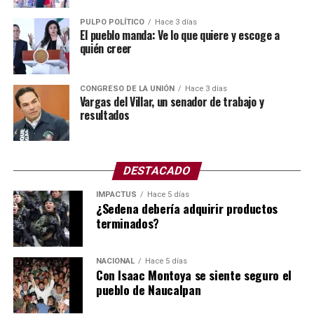
Para muchos especialistas, el colapso de la bomba se
debió a la falta de mantenimiento preventivo.
PULPO POLÍTICO
Hace 3 días
El pueblo manda: Ve lo que quiere y escoge a
quién creer
Para este tipo de labores se cuenta con el Programa de
Obras Anual, mejor conocido como el POA.
CONGRESO DE LA UNIÓN
Hace 3 días
El POA (Plan Operativo Anual) y el presupuesto son
Vargas del Villar, un senador de trabajo y
resultados
herramientas de gestión que se vinculan para planificar
las metas de una organización y asignar los recursos
financieros necesarios para cumplirlas en un periodo de
12 meses.
DESTACADO
IMPACTUS
Hace 5 días
Asimismo, el POA define las acciones y objetivos,
¿Sedena debería adquirir productos
mientras que el presupuesto establece los fondos
terminados?
autorizados para ejecutarlos.
Todo indica que no hubo mantenimiento de manera
NACIONAL
Hace 5 días
Con Isaac Montoya se siente seguro el
correcta, ya sea por omisión, no hubo un programa
pueblo de Naucalpan
específico o simplemente no ejercieron el presupuesto
requerido, y lo que pagan los platos rotos, como