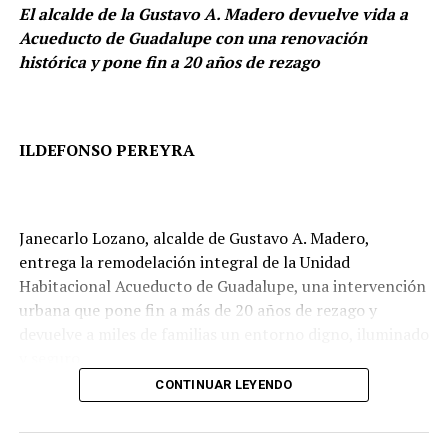
El alcalde de la Gustavo A. Madero devuelve vida a
Acueducto de Guadalupe con una renovación
histórica y pone fin a 20 años de rezago
ILDEFONSO PEREYRA
Janecarlo Lozano, alcalde de Gustavo A. Madero,
entrega la remodelación integral de la Unidad
Habitacional Acueducto de Guadalupe, una intervención
urbana que pone fin a más de 20 años de rezago y
devuelve a miles de familias un entorno digno, iluminado
y seguro.
CONTINUAR LEYENDO
Ante más de 2 mil vecinos, el alcalde inaugura una obra
El Organismo Público Descentralizado para la
de gran alcance que transforma por completo la imagen
Prestación de Servicios de Agua Potable, Alcantarillado