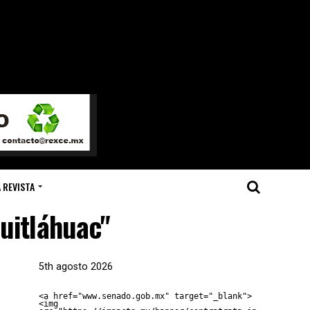
 REVISTA
uitláhuac"
5th agosto 2026
<a href="www.senado.gob.mx" target="_blank">
<img 