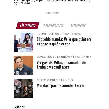
src="https://impacto.mx/banner/contratrata.jp
eg" /></a>
ANUNCIO
ÚLTIMO
TRENDING
VIDEOS
PULPO POLÍTICO
Hace 13 horas
El pueblo manda: Ve lo que quiere y
escoge a quién creer
CONGRESO DE LA UNIÓN
Hace 13 horas
Vargas del Villar, un senador de
trabajo y resultados
SILENCIO ROTO
Hace 1 día
Mordaza para esconder terror
Buscar