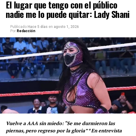
El lugar que tengo con el público
nadie me lo puede quitar: Lady Shani
Publicado
Hace 5 días
en
agosto 1, 2026
Por
Redacción
Rojo de la Vega Piccolo subraya que esta acción forma
parte de una política pública integral que apuesta por el
deporte y la recuperación de espacios como motores de
cambio social.
En ese sentido, destacó que durante el presente año de
gobierno se impulsó el programa “Éntrale con los
Atletas”, beneficiando a 200 deportistas, además de
alcanzar una cosecha histórica de 96 medallas en los
Juegos Juveniles e Infantiles 2025.
Vuelve a AAA sin miedo: “Se me durmieron las
piernas, pero regreso por la gloria” * En entrevista