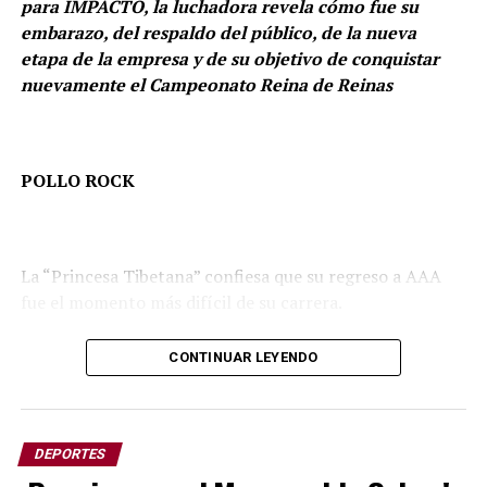
para IMPACTO, la luchadora revela cómo fue su
embarazo, del respaldo del público, de la nueva
etapa de la empresa y de su objetivo de conquistar
nuevamente el Campeonato Reina de Reinas
POLLO ROCK
La “Princesa Tibetana” confiesa que su regreso a AAA
fue el momento más difícil de su carrera.
En entrevista para
IMPACTO
, habla del respaldo del
CONTINUAR LEYENDO
público, de la nueva etapa de la empresa y de su objetivo
de conquistar nuevamente el Campeonato Reina de
Reinas.
DEPORTES
Tras varios meses alejada de los cuadriláteros por su