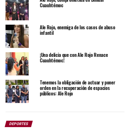
Cuauhtémoc
Asociación que atienden diariamente a personas en
proceso de recuperación.
“La pelea más dura hoy ocurre fuera del ring. Las
Ale Rojo, enemiga de los casos de abuso
infantil
adicciones no se combaten con rechazo, se combaten
acompañando y dando oportunidades”, añade.
¡Una delicia que con Ale Rojo Renace
Cuauhtémoc!
Tenemos la obligación de actuar y poner
orden en la recuperación de espacios
públicos: Ale Rojo
DEPORTES