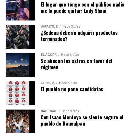
un trabajo conjunto.
El lugar que tengo con el público nadie
me lo puede quitar: Lady Shani
Hasta la fecha todavía es un misterio el motivo de la
IMPACTUS
Hace 3 días
renuncia de
Alfredo Vázquez
… pero es de sabios
¿Sedena debería adquirir productos
terminados?
cambiar de opinión y la decisión está en el escritorio de
Pedro Rodríguez
.
EL ÁGORA
Hace 6 días
Se alinean los astros en favor del
régimen
LA FERIA
Hace 6 días
El pueblo no pone candidatos
NACIONAL
Hace 3 días
Con Isaac Montoya se siente seguro el
pueblo de Naucalpan