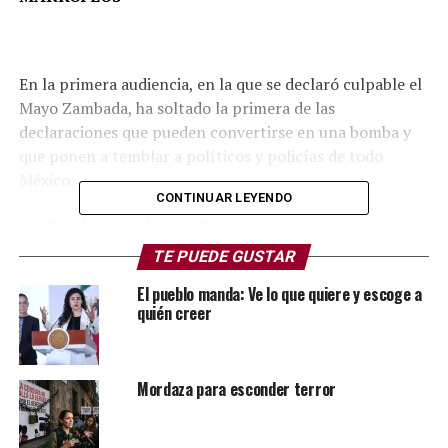
En la primera audiencia, en la que se declaró culpable el
Mayo Zambada, ha soltado la primera de las
declaraciones que pueden convertirse en una bomba y
que ponen a temblar a políticos y policías de todo
México.
CONTINUAR LEYENDO
Afirma el Mayo: “La organización que encabecé alentó la
corrupción en mi país al pagar a policías, comandantes,
TE PUEDE GUSTAR
militares y políticos que nos permitieron operar
El pueblo manda: Ve lo que quiere y escoge a
libremente”.
quién creer
Esta declaración puede abrir la puerta a una avalancha
de información respecto a cómo ha funcionado el cártel
más importante del mundo en los últimos 30 años.
Mordaza para esconder terror
Quiénes, cómo, cuándo, por qué y cuánto les costaban