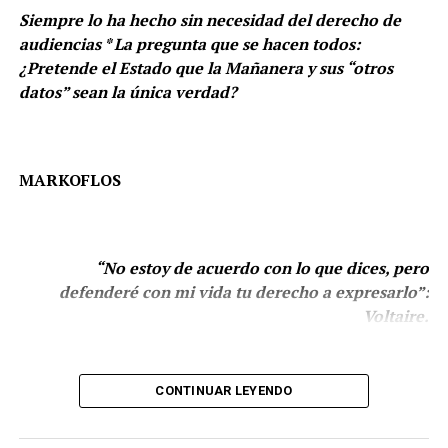
cosa que ocurrió hace apenas unas semanas.
Siempre lo ha hecho sin necesidad del derecho de
audiencias * La pregunta que se hacen todos:
El lunes 25 de agosto, el Mayo Zambada se declaró
¿Pretende el Estado que la Mañanera y sus “otros
culpable ante la justicia de Estados Unidos en una Corte
datos” sean la única verdad?
federal de Nueva York.
A cambio de su aceptación de culpabilidad, la Fiscalía de
Estados Unidos se comprometió a no solicitar la pena de
MARKOFLOS
muerte para Zambada.
Es así como el Mayo sigue el mismo camino de Ovidio
Guzmán, hijo de su exsocio Joaquín
El Chapo
Guzmán.
“No estoy de acuerdo con lo que dices, pero
defenderé con mi vida tu derecho a expresarlo”:
Voltaire.
CONTINUAR LEYENDO
El debate sobre el derecho de las audiencias es un asunto
recurrente desde hace mucho tiempo. ¿Puede el Estado