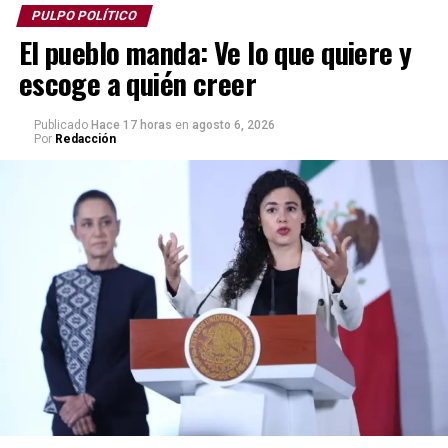
PULPO POLÍTICO
El pueblo manda: Ve lo que quiere y
escoge a quién creer
Publicado
Hace 17 horas
en
agosto 6, 2026
Por
Redacción
En dicha reunión también fue asesinado el rector de la
Universidad de Sinaloa. Desde septiembre de 2024, la
disputa de los viejos aliados ha provocado una cruenta
guerra con miles de asesinatos y violencia en el
ingobernable estado de Sinaloa.
En febrero de 2025, el abogado del Mayo, Frank Pérez,
señaló que su cliente accedería a declararse culpable si
la Fiscalía de EU quitaba de la mesa la pena de muerte,