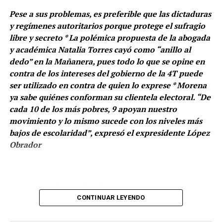
de carrera criminal, traficó en Estados Unidos toneladas
Pese a sus problemas, es preferible que las dictaduras
de drogas; en un principio mariguana, después cocaína y
y regímenes autoritarios porque protege el sufragio
aceptó que obtuvo ganancias millonarias.
libre y secreto * La polémica propuesta de la abogada
La Fiscalía estadounidense también le acusa de
y académica Natalia Torres cayó como “anillo al
contrabando de heroína y fentanilo. Zambada, en un
dedo” en la Mañanera, pues todo lo que se opine en
gesto o especie de arrepentimiento, reconoció el “gran
contra de los intereses del gobierno de la 4T puede
daño” que las drogas han causado en México y Estados
ser utilizado en contra de quien lo exprese * Morena
Unidos, y ofreció perdón por la violencia vinculada a su
ya sabe quiénes conforman su clientela electoral. “De
imperio criminal.
cada 10 de los más pobres, 9 apoyan nuestro
movimiento y lo mismo sucede con los niveles más
Los cargos aceptados por el narcotraficante ameritan
bajos de escolaridad”, expresó el expresidente López
En lo que va del gobierno de la Primera Presidenta
una sentencia de cadena perpetua. Además, el juez
Obrador
Claudia Sheinbaum Pardo no se tiene registro de las
Cogan impuso al narcotraficante una multa de 15 mil
mentiras expresadas, pero sería interesante conocer ese
millones de dólares, que se obtendrán de la incautación
dato. Si el derecho fundamental de la sociedad es que el
de sus bienes y activos, y programó la sentencia para el
Estado le garantice recibir información veraz, así como
MARCO ANTONIO FLORES***
13 de enero de 2026.
distinguir entre noticias y opiniones, la primera
CONTINUAR LEYENDO
pregunta es: ¿Tiene el gobierno de la Cuarta
Transformación la capacidad, la credibilidad y la