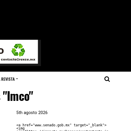
 REVISTA
s "Imco"
5th agosto 2026
<a href="www.senado.gob.mx" target="_blank">
<img 