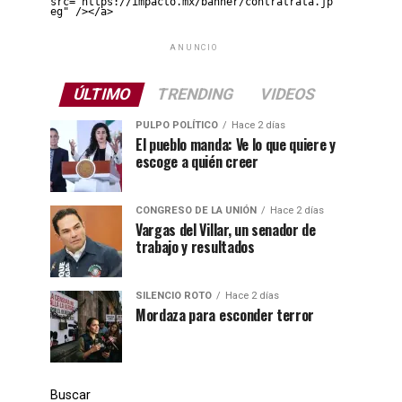
src="https://impacto.mx/banner/contratrata.jp
eg" /></a>
ANUNCIO
ÚLTIMO
TRENDING
VIDEOS
PULPO POLÍTICO
Hace 2 días
El pueblo manda: Ve lo que quiere y
escoge a quién creer
CONGRESO DE LA UNIÓN
Hace 2 días
Vargas del Villar, un senador de
trabajo y resultados
SILENCIO ROTO
Hace 2 días
Mordaza para esconder terror
Buscar