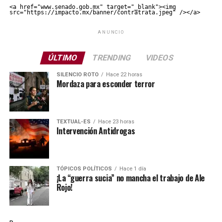
<a href="www.senado.gob.mx" target="_blank"><img 
src="https://impacto.mx/banner/contratrata.jpeg" /></a>
ANUNCIO
ÚLTIMO
TRENDING
VIDEOS
SILENCIO ROTO
Hace 22 horas
Mordaza para esconder terror
TEXTUAL-ES
Hace 23 horas
Intervención Antidrogas
TÓPICOS POLÍTICOS
Hace 1 día
¡La “guerra sucia” no mancha el trabajo de Ale
Rojo!