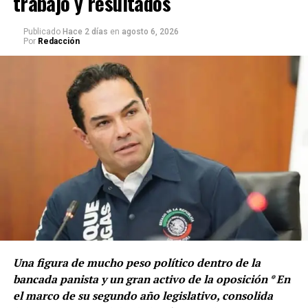
trabajo y resultados
Tras concluir la votación, Enrique Vargas afirma que,
Publicado
Hace 2 días
en
agosto 6, 2026
pese a la aprobación de Morena y sus aliados, los
Por
Redacción
senadores del PAN continuarán denunciando lo que
calificó como iniciativas autoritarias.
Una figura de mucho peso político dentro de la
bancada panista y un gran activo de la oposición * En
el marco de su segundo año legislativo, consolida