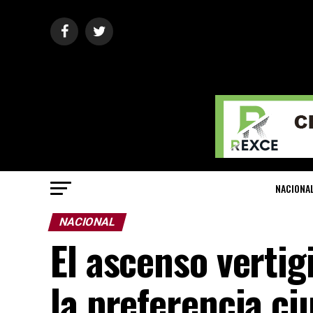
NACIONA
NACIONAL
El ascenso verti
la preferencia c