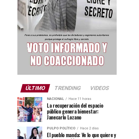
ÚLTIMO
TRENDING
VIDEOS
NACIONAL
Hace 11 horas
La recuperación del espacio
público genera bienestar:
Janecarlo Lozano
PULPO POLÍTICO
Hace 2 días
El pueblo manda: Ve lo que quiere y