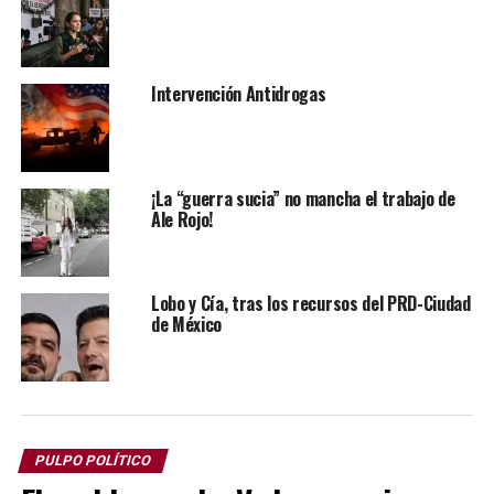
Intervención Antidrogas
¡La “guerra sucia” no mancha el trabajo de
Ale Rojo!
Lobo y Cía, tras los recursos del PRD-Ciudad
de México
Después de esas declaraciones no volvió a ser recibido
por el expresidente, pero en política nada es casual.
ACTITUDES HOSTILES DE EU
PULPO POLÍTICO