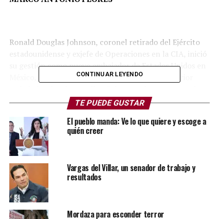
Ronald Douglas Johnson, coronel retirado del Ejército
estadounidense y exjefe de Operaciones en la CIA, inició
su gestión como nuevo embajador de Estados Unidos en
CONTINUAR LEYENDO
México, luego del folklórico desempeño del anterior
embajador demócrata, Ken Salazar, quien se presumía
amigo del expresidente Andrés Manuel López Obrador,
TE PUEDE GUSTAR
con derecho de picaporte en Palacio Nacional, pero que
El pueblo manda: Ve lo que quiere y escoge a
al final se declaró en contra de decisiones presidenciales
quién creer
como la reforma judicial.
Vargas del Villar, un senador de trabajo y
resultados
Mordaza para esconder terror