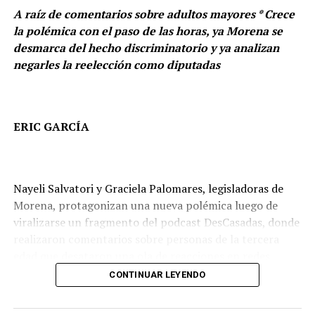
A raíz de comentarios sobre adultos mayores * Crece
la polémica con el paso de las horas, ya Morena se
desmarca del hecho discriminatorio y ya analizan
negarles la reelección como diputadas
ERIC GARCÍA
Nayeli Salvatori y Graciela Palomares, legisladoras de
Morena, protagonizan una nueva polémica luego de
viralizarse un fragmento del podcast DesCasadas, donde
realizaron comentarios sobre personas de la tercera
“No queremos privilegios, no pedimos un trato especial,
edad que desataron una ola de reacciones en redes
Durante el primer periodo ordinario asistió a 36 sesiones
sólo queremos justicia: que lo que nace en nuestro
sociales.
CONTINUAR LEYENDO
ordinarias y dos solemnes, mientras que en el segundo
territorio pueda invertirse y verse reflejado en el día a
periodo ordinario participó en 27 sesiones ordinarias y
día de nuestro territorio”, dijo.
Durante una conversación en el podcast, las legisladoras
tres solemnes, además de acudir al periodo