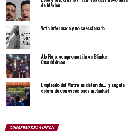
de México
“La ley nos da la obligación, pero no nos da las
herramientas. Nos exige resultados, pero no nos entrega
los recursos, y de esta manera no se puede construir una
Voto informado y no coaccionado
ciudad justa”, dice la alcaldesa al entregar las iniciativas.
Ale Rojo de la Vega explicó que la falta de recursos
limita funciones básicas como arreglo de fugas, mejora
del drenaje y mantenimiento vial.
Ale Rojo, comprometida en Blindar
Cuauhtémoc
Subraya que esta situación afecta particularmente a la
Cuauhtémoc, donde diariamente circulan entre 3 y 5
millones de personas, además de las 600 mil que viven
Empleado del Metro es detenido… ¡y seguía
cobrando con vacaciones incluidas!
en la demarcación.
“Mantenemos las calles más transitadas del país con
uno de los presupuestos más castigados de México”,
añade.
CONGRESO DE LA UNIÓN