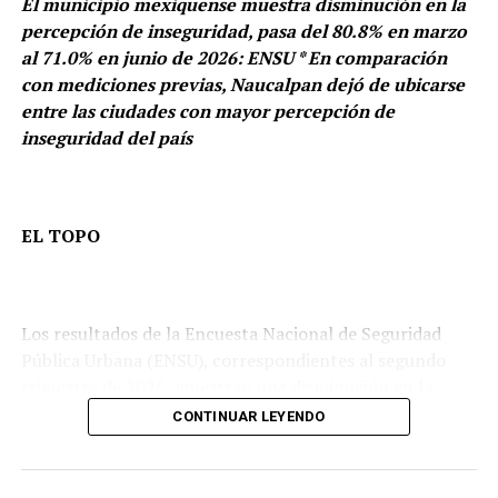
El municipio mexiquense muestra disminución en la
percepción de inseguridad, pasa del 80.8% en marzo
al 71.0% en junio de 2026: ENSU * En comparación
con mediciones previas, Naucalpan dejó de ubicarse
entre las ciudades con mayor percepción de
inseguridad del país
EL TOPO
Los resultados de la Encuesta Nacional de Seguridad
Pública Urbana (ENSU), correspondientes al segundo
trimestre de 2026, muestran una disminución en la
percepción de inseguridad de la población de 18 años y
CONTINUAR LEYENDO
más residente en el municipio de Naucalpan de Juárez,
Estado de México.
La Mandataria retomó una tradición inaugurada por el