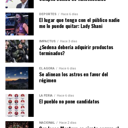
Alessandra Rojo de la Vega hace un exhorto para realizar
DEPORTES
Hace 6 días
un trabajo conjunto.
El lugar que tengo con el público nadie
me lo puede quitar: Lady Shani
Hasta la fecha todavía es un misterio el motivo de la
IMPACTUS
Hace 3 días
renuncia de
Alfredo Vázquez
… pero es de sabios
¿Sedena debería adquirir productos
terminados?
cambiar de opinión y la decisión está en el escritorio de
Pedro Rodríguez
.
EL ÁGORA
Hace 6 días
Se alinean los astros en favor del
régimen
LA FERIA
Hace 6 días
El pueblo no pone candidatos
NACIONAL
Hace 2 días