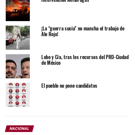
¡La “guerra sucia” no mancha el trabajo de
Ale Rojo!
Lobo y Cía, tras los recursos del PRD-Ciudad
de México
El pueblo no pone candidatos
“¡Vivan las heroínas anónimas! ¡Vivan las heroínas y
héroes que nos dieron patria! ¡Vivan las mujeres
indígenas! ¡Vivan nuestras hermanas y hermanos
NACIONAL