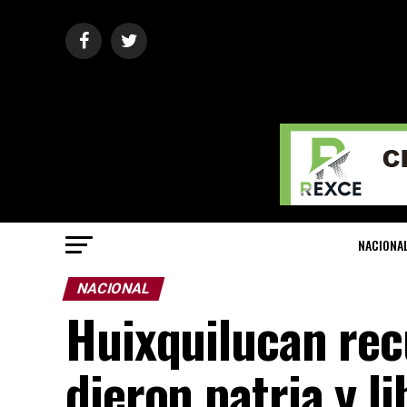
NACIONA
NACIONAL
Huixquilucan rec
dieron patria y l