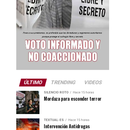
ÚLTIMO
TRENDING
VIDEOS
SILENCIO ROTO
Hace 15 horas
Mordaza para esconder terror
TEXTUAL-ES
Hace 15 horas
Intervención Antidrogas