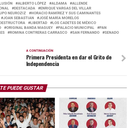
ILUSIÓN
ALBERTO LÓPEZ
ALDAMA
ALLENDE
ONAL
DESTACADA
ENRIQUE VARGAS DEL VILLAR
UPO NEUROZIZ
HORACIO RAMÍREZ Y SUS CAMINANTES
JOAN SEBASTIAN
JOSÉ MARÍA MORELOS
 DESTRUCTORA
LIBERTAD
LOS CADETES DE MÉXICO
O
ORIGINAL BANDA MAGUEY
PALACIO MUNICIPAL
PAN
LES
ROMINA CONTRERAS CARRASCO
SAN FERNANDO
SENADO
A CONTINUACIÓN
Primera Presidenta en dar el Grito de
Independencia
TE PUEDE GUSTAR