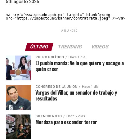
5th agosto 2026
<a href="www.senado.gob.mx" target="_blank"><img 
src="https://impacto.mx/banner/contratrata.jpeg" /></a>
ANUNCIO
ÚLTIMO
TRENDING
VIDEOS
PULPO POLÍTICO
Hace 1 día
El pueblo manda: Ve lo que quiere y escoge a
quién creer
CONGRESO DE LA UNIÓN
Hace 1 día
Vargas del Villar, un senador de trabajo y
resultados
SILENCIO ROTO
Hace 2 días
Mordaza para esconder terror